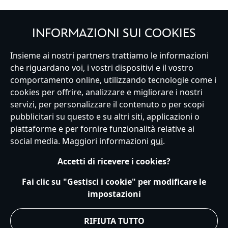
INFORMAZIONI SUI COOKIES
Italy
Insieme ai nostri partners trattiamo le informazioni
che riguardano voi, i vostri dispositivi e il vostro
comportamento online, utilizzando tecnologie come i
cookies per offrire, analizzare e migliorare i nostri
Servizio Clienti
Termini d'Uso
Trova Negozio
Mappa del Sito
servizi, per personalizzare il contenuto o per scopi
Normativa Europea sul trattamento dei dati personali
pubblicitari su questo e su altri siti, applicazioni o
Informativa sulla privacy
Politica dei Cookie
piattaforme e per fornire funzionalità relative ai
Informativa sulla privacy UE
Termini e Condizioni generali
social media. Maggiori informazioni
qui
.
Gestisci le impostazioni dei Cookies
s172 Statements
Accessibility
Accetti di ricevere i cookies?
© Disney © Disney•Pixar © & ™ Lucasfilm LTD © Marvel. Tutti i diritti riservati.
Fai clic su "Gestisci i cookie" per modificare le
impostazioni
RIFIUTA TUTTO