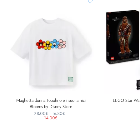
Maglietta donna Topolino e i suoi amici
LEGO Star War
Blooms by Disney Store
28.00€
16.80€
14.00€