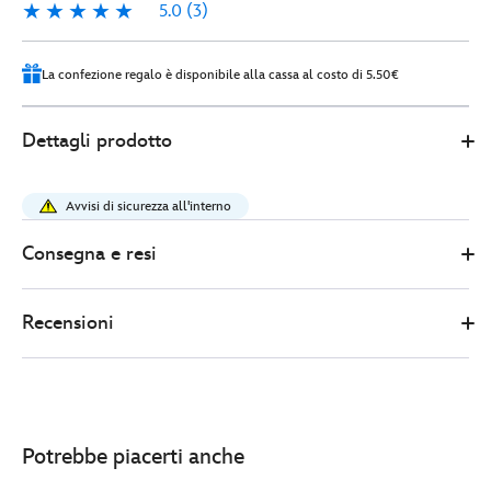
5.0
(3)
5.0
3
La confezione regalo è disponibile alla cassa al costo di 5.50€
0
445030919647
445030919647
EUR
Dettagli prodotto
42.00
https://www.disneystore.it/cerchietto-
con-
Avvisi di sicurezza all'interno
orecchie-
alla-
Consegna e resi
moda-
adulti-
Recensioni
il-
re-
leone-
445030919647.html
http://schema.org/InStock
Potrebbe piacerti anche