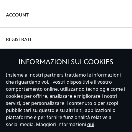
ACCOUNT
REGISTRATI
INFORMAZIONI SUI COOKIES
Insieme ai nostri partners trattiamo le informazioni
Italy
che riguardano voi, i vostri dispositivi e il vostro
comportamento online, utilizzando tecnologie come i
cookies per offrire, analizzare e migliorare i nostri
Servizio Clienti
Termini d'Uso
Trova Negozio
Mappa del Sito
servizi, per personalizzare il contenuto o per scopi
Normativa Europea sul trattamento dei dati personali
pubblicitari su questo e su altri siti, applicazioni o
Informativa sulla privacy
Politica dei Cookie
piattaforme e per fornire funzionalità relative ai
Informativa sulla privacy UE
Termini e Condizioni generali
social media. Maggiori informazioni
qui
.
Gestisci le impostazioni dei Cookies
s172 Statements