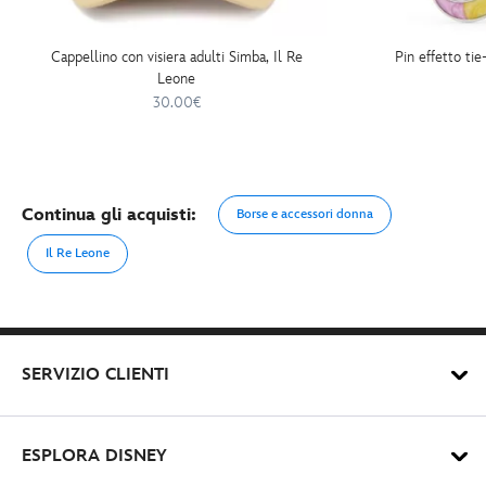
Cappellino con visiera adulti Simba, Il Re
Pin effetto ti
Leone
30.00€
Continua gli acquisti:
Borse e accessori donna
Il Re Leone
SERVIZIO CLIENTI
ESPLORA DISNEY