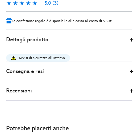
5.0
(3)
5.0
3
La confezione regalo è disponibile alla cassa al costo di 5.50€
0
445030922104
445030922104
EUR
Dettagli prodotto
42.00
https://www.disneystore.it/cerchietto-
con-
Avvisi di sicurezza all'interno
orecchie-
adulti-
Consegna e resi
stitch-
e-
Recensioni
angel-
lilo-
e-
stitch-
445030922104.html
Potrebbe piacerti anche
http://schema.org/InStock