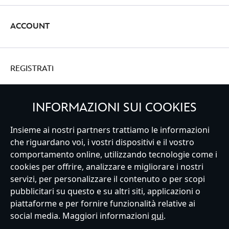
ACCOUNT
REGISTRATI
INFORMAZIONI SUI COOKIES
Insieme ai nostri partners trattiamo le informazioni
Italy
che riguardano voi, i vostri dispositivi e il vostro
comportamento online, utilizzando tecnologie come i
cookies per offrire, analizzare e migliorare i nostri
Servizio Clienti
Termini d'Uso
Trova Negozio
Mappa del Sito
servizi, per personalizzare il contenuto o per scopi
Normativa Europea sul trattamento dei dati personali
pubblicitari su questo e su altri siti, applicazioni o
Informativa sulla privacy
Politica dei Cookie
piattaforme e per fornire funzionalità relative ai
Informativa sulla privacy UE
Termini e Condizioni generali
social media. Maggiori informazioni
qui
.
Gestisci le impostazioni dei Cookies
s172 Statements