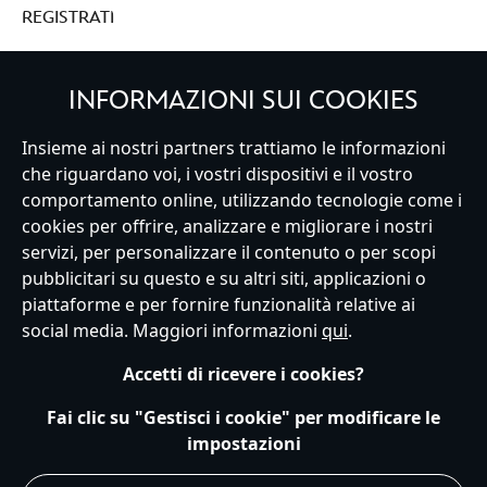
REGISTRATI
INFORMAZIONI SUI COOKIES
Italy
Insieme ai nostri partners trattiamo le informazioni
che riguardano voi, i vostri dispositivi e il vostro
comportamento online, utilizzando tecnologie come i
cookies per offrire, analizzare e migliorare i nostri
Servizio Clienti
Termini d'Uso
Trova Negozio
Mappa del Sito
servizi, per personalizzare il contenuto o per scopi
Normativa Europea sul trattamento dei dati personali
pubblicitari su questo e su altri siti, applicazioni o
Informativa sulla privacy
Politica dei Cookie
piattaforme e per fornire funzionalità relative ai
Informativa sulla privacy UE
Termini e Condizioni generali
social media. Maggiori informazioni
qui
.
Gestisci le impostazioni dei Cookies
s172 Statements
Accessibility
Accetti di ricevere i cookies?
© Disney © Disney•Pixar © & ™ Lucasfilm LTD © Marvel. Tutti i diritti riservati.
Fai clic su "Gestisci i cookie" per modificare le
impostazioni