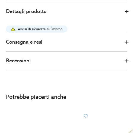
8
445037758072
445037758072
EUR
Dettagli prodotto
41.00
https://www.disneystore.it/cerchietto-
adulti-
Avvisi di sicurezza all'interno
orecchie-
topolino-
Consegna e resi
445037758072.html
http://schema.org/OutOfStock
Recensioni
Potrebbe piacerti anche