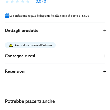
0.0
(0)
La confezione regalo è disponibile alla cassa al costo di 5.50€
0
445030881920
445030881920
EUR
Dettagli prodotto
42.00
https://www.disneystore.it/cerchietto-
adulti-
Avvisi di sicurezza all'interno
disney-
cruise-
Consegna e resi
line-
europe-
Recensioni
ship-
445030881920.html
http://schema.org/InStock
Potrebbe piacerti anche