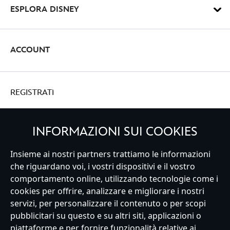
ESPLORA DISNEY
ACCOUNT
REGISTRATI
INFORMAZIONI SUI COOKIES
Insieme ai nostri partners trattiamo le informazioni
Italy
che riguardano voi, i vostri dispositivi e il vostro
comportamento online, utilizzando tecnologie come i
cookies per offrire, analizzare e migliorare i nostri
Servizio Clienti
Termini d'Uso
Trova Negozio
Mappa del Sito
servizi, per personalizzare il contenuto o per scopi
Normativa Europea sul trattamento dei dati personali
pubblicitari su questo e su altri siti, applicazioni o
Informativa sulla privacy
Politica dei Cookie
piattaforme e per fornire funzionalità relative ai