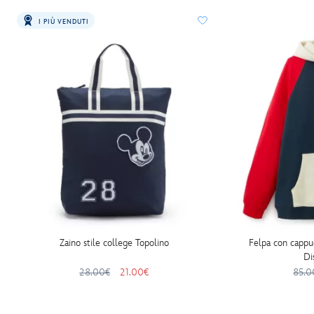
I PIÙ VENDUTI
Zaino stile college Topolino
Felpa con cappu
Di
28.00€
21.00€
85.0