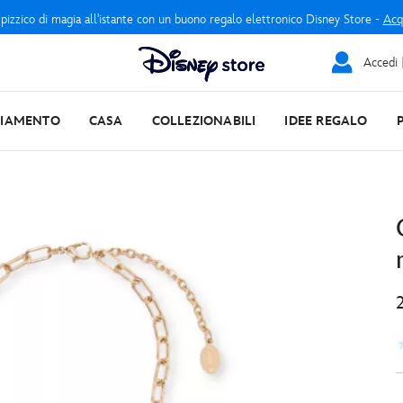
 pizzico di magia all'istante con un buono regalo elettronico Disney Store -
Acq
Accedi |
LIAMENTO
CASA
COLLEZIONABILI
IDEE REGALO