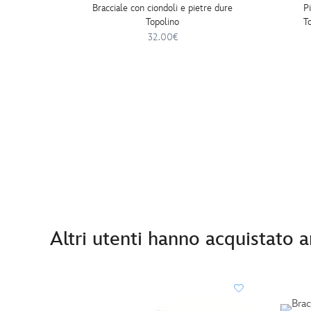
Bracciale con ciondoli e pietre dure
P
Topolino
T
32.00€
Altri utenti hanno acquistato 