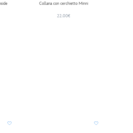
nside
Collana con cerchietto Minni
Fiore 
Disn
22.00€