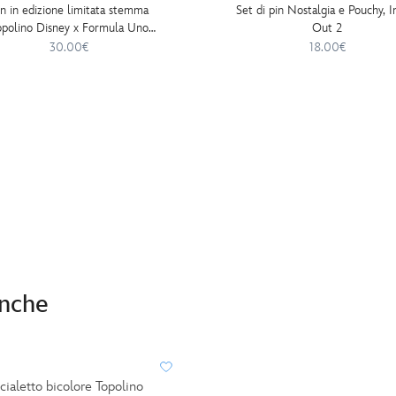
in in edizione limitata stemma
Set di pin Nostalgia e Pouchy, I
opolino Disney x Formula Uno
Out 2
Velocity
30.00€
18.00€
anche