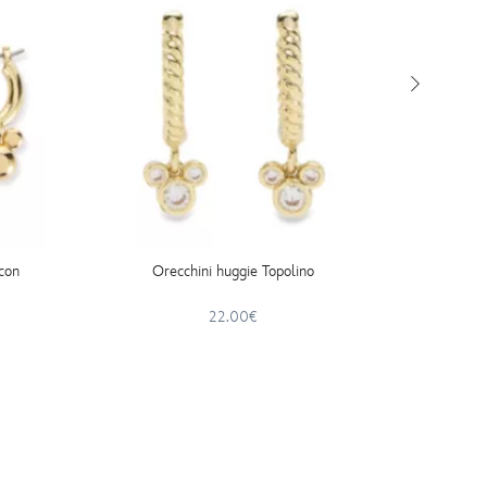
 con
Orecchini huggie Topolino
Orecchi
22.00€