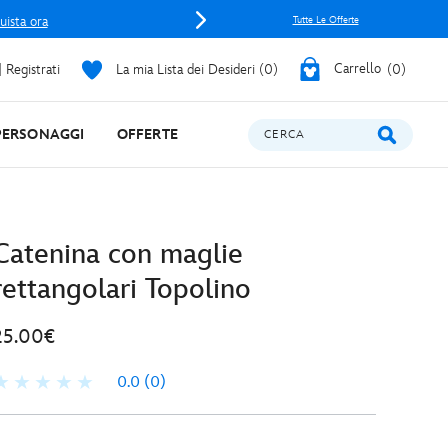
uista ora
Tutte Le Offerte
 Registrati
La mia Lista dei Desideri
0
Carrello
0
PERSONAGGI
OFFERTE
CERCA
Catenina con maglie
rettangolari Topolino
25.00€
0.0
(0)