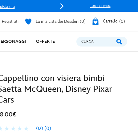
uista ora
Tutte Le Offerte
 Registrati
La mia Lista dei Desideri
0
Carrello
0
PERSONAGGI
OFFERTE
CERCA
Cappellino con visiera bimbi
Saetta McQueen, Disney Pixar
Cars
18.00€
0.0
(0)