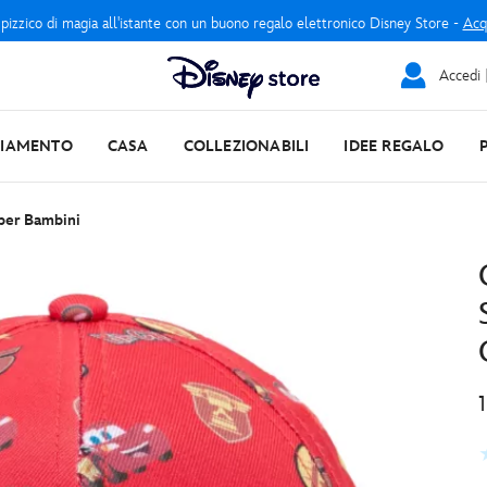
 pizzico di magia all'istante con un buono regalo elettronico Disney Store -
Acq
Accedi |
LIAMENTO
CASA
COLLEZIONABILI
IDEE REGALO
 per Bambini