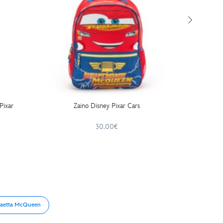
Pixar
Zaino Disney Pixar Cars
Macchina
McQ
30.00€
aetta McQueen