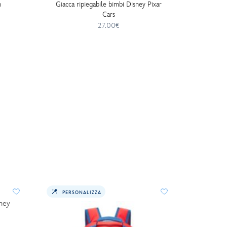
n
Giacca ripiegabile bimbi Disney Pixar
Z
Cars
27.00€
PERSONALIZZA