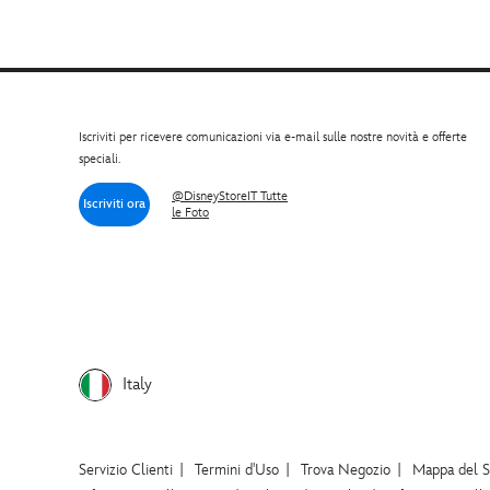
Iscriviti per ricevere comunicazioni via e-mail sulle nostre novità e offerte
speciali.
@DisneyStoreIT Tutte
Iscriviti ora
le Foto
Italy
Servizio Clienti
Termini d'Uso
Trova Negozio
Mappa del S