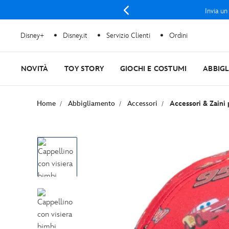
Invia un
Disney+
Disney.it
Servizio Clienti
Ordini
NOVITÀ
TOY STORY
GIOCHI E COSTUMI
ABBIG
Home
Abbigliamento
Accessori
Accessori & Zaini