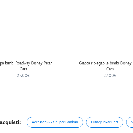
pa bimbi Roadway Disney Pixar
Giacca ripiegabile bimbi Disney 
Cars
Cars
27.00€
27.00€
acquisti:
Accessori & Zaini per Bambini
Disney Pixar Cars
S