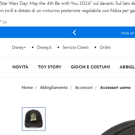
Star Wars Day: May the 4th Be with You 2026" sul davanti. Sul lato de
in twill è dotato di un cinturino posteriore regolabile con fibbia per gar
" />
Invia un
Disney+
Disney.it
Servizio Clienti
Ordini
NOVITÀ
TOY STORY
GIOCHI E COSTUMI
ABBIG
Home
Abbigliamento
Accessori
Accessori uomo