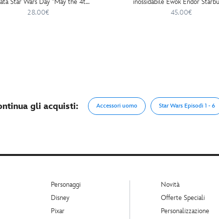
tata Star Wars Day "May the 4th
inossidabile Ewok Endor Starbu
With You" 2026, Star Wars: The
Star Wars Day: May the 4th Be
28.00€
45.00€
Mandalorian
You 2026
ntinua gli acquisti:
Accessori uomo
Star Wars Episodi 1 - 6
Personaggi
Novità
Disney
Offerte Speciali
Pixar
Personalizzazione