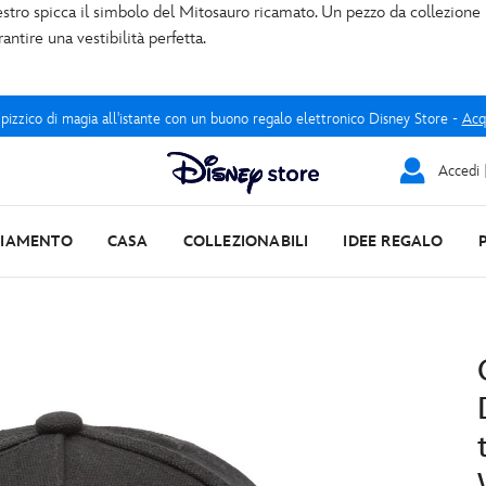
stro spicca il simbolo del Mitosauro ricamato. Un pezzo da collezione 
antire una vestibilità perfetta.
 pizzico di magia all'istante con un buono regalo elettronico Disney Store -
Acq
Accedi |
LIAMENTO
CASA
COLLEZIONABILI
IDEE REGALO