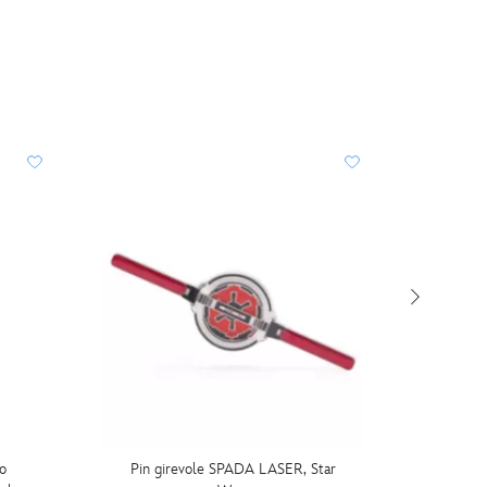
io
Pin girevole SPADA LASER, Star
Taz