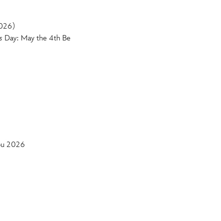
026)
s
Day: May the 4th Be
ou 2026