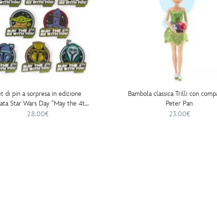
t di pin a sorpresa in edizione
Bambola classica Trilli con comp
tata Star Wars Day "May the 4th
Peter Pan
With You" 2026, Star Wars: The
28.00€
23.00€
Mandalorian