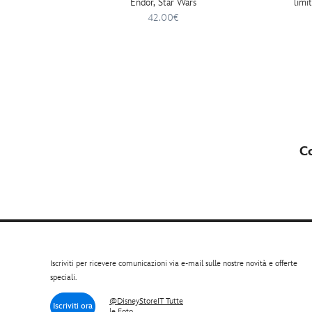
Endor, Star Wars
limi
Be 
42.00€
Co
Iscriviti per ricevere comunicazioni via e-mail sulle nostre novità e offerte
speciali.
@DisneyStoreIT Tutte
Iscriviti ora
le Foto