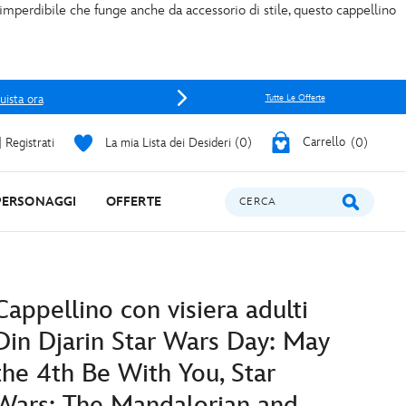
imperdibile che funge anche da accessorio di stile, questo cappellino
uista ora
Tutte Le Offerte
 Registrati
La mia Lista dei Desideri
0
Carrello
0
PERSONAGGI
OFFERTE
CERCA
Cappellino con visiera adulti
Din Djarin Star Wars Day: May
the 4th Be With You, Star
Wars: The Mandalorian and