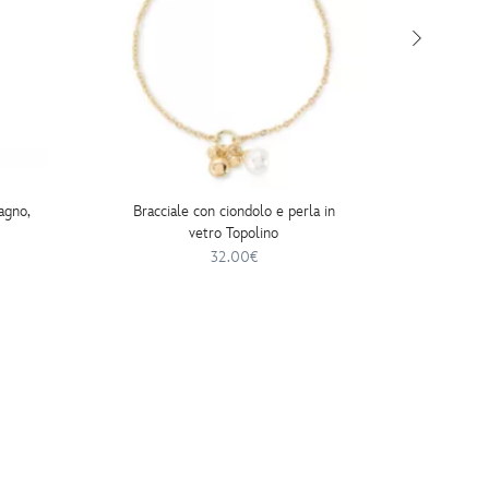
agno,
Bracciale con ciondolo e perla in
Magliett
vetro Topolino
32.00€