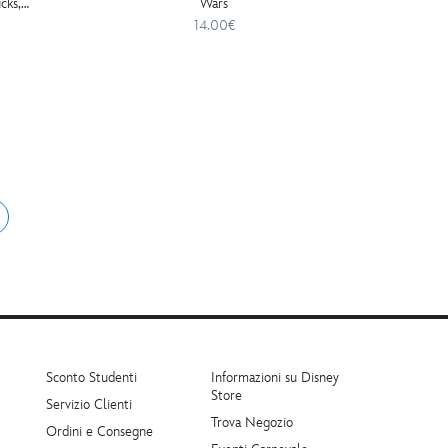
cks,
Wars
 With
14.00€
Sconto Studenti
Informazioni su Disney
Store
Servizio Clienti
Trova Negozio
Ordini e Consegne