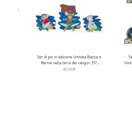
Set di pin in edizione limitata Bianca e
Se
Bernie nella terra dei canguri 35°
limi
anniversario
Be 
45.00€