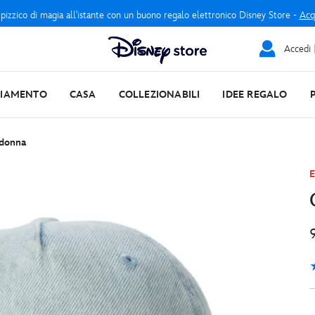
 pizzico di magia all'istante con un buono regalo elettronico Disney Store -
Acq
Accedi |
LIAMENTO
CASA
COLLEZIONABILI
IDEE REGALO
 donna
E
5
1