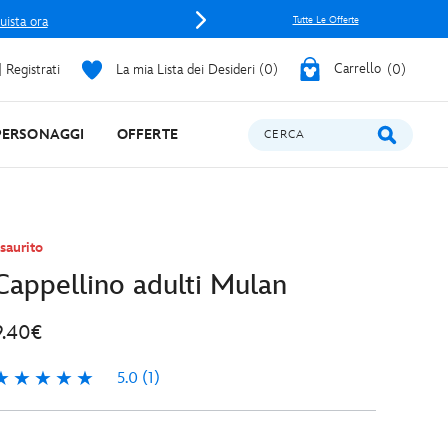
uista ora
Tutte Le Offerte
 Registrati
La mia Lista dei Desideri
0
Carrello
0
PERSONAGGI
OFFERTE
CERCA
saurito
Cappellino adulti Mulan
9.40€
5.0
(1)
.0