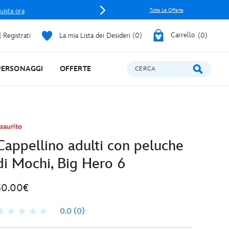
uista ora
Tutte Le Offerte
 Registrati
La mia Lista dei Desideri
0
Carrello
0
PERSONAGGI
OFFERTE
CERCA
saurito
Cappellino adulti con peluche
di Mochi, Big Hero 6
30.00€
0.0
(0)