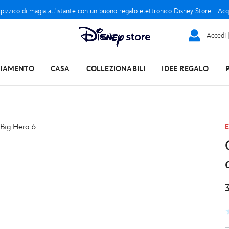
 pizzico di magia all'istante con un buono regalo elettronico Disney Store -
Acq
Accedi |
LIAMENTO
CASA
COLLEZIONABILI
IDEE REGALO
E