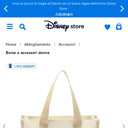
Invia un pizzico di magia all'istante con un buono regalo elettronico Disney
Store -
Acquista ora
Home
Abbigliamento
Accessori
Borse e accessori donna
I PIÙ VENDUTI