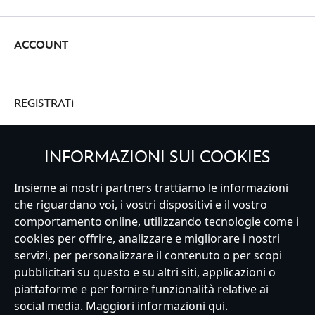
ACCOUNT
REGISTRATI
INFORMAZIONI SUI COOKIES
Insieme ai nostri partners trattiamo le informazioni
Italy
che riguardano voi, i vostri dispositivi e il vostro
comportamento online, utilizzando tecnologie come i
cookies per offrire, analizzare e migliorare i nostri
Servizio Clienti
Termini d'Uso
Trova Negozio
Mappa del Sito
servizi, per personalizzare il contenuto o per scopi
Normativa Europea sul trattamento dei dati personali
pubblicitari su questo e su altri siti, applicazioni o
Informativa sulla privacy
Politica dei Cookie
piattaforme e per fornire funzionalità relative ai
Informativa sulla privacy UE
Termini e Condizioni generali
social media. Maggiori informazioni
qui
.
Gestisci le impostazioni dei Cookies
s172 Statements