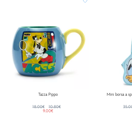
Tazza Pippo
Mini borsa a sp
18.00€
10.80€
35.0
9.00€