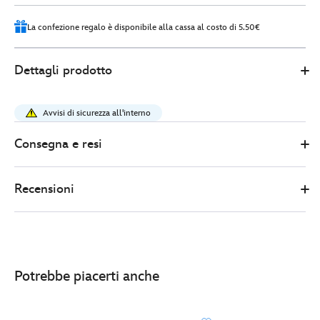
3
La confezione regalo è disponibile alla cassa al costo di 5.50€
0
442031285849
442031285849
EUR
Dettagli prodotto
39.90
https://www.disneystore.it/borsa-
a-
Avvisi di sicurezza all'interno
spalla-
winnie-
Consegna e resi
the-
pooh-
Recensioni
e-
api-
442031285849.html
http://schema.org/InStock
Potrebbe piacerti anche