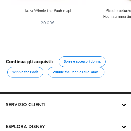
Tazza Winnie the Pooh e api
Piccolo peluch
Pooh Summertime
20.00€
Continua gli acquisti:
Borse e accessori donna
Winnie the Pooh
Winnie the Pooh e i suoi amici
SERVIZIO CLIENTI
ESPLORA DISNEY