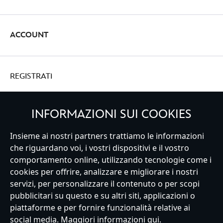
ACCOUNT
REGISTRATI
INFORMAZIONI SUI COOKIES
Insieme ai nostri partners trattiamo le informazioni
Italy
che riguardano voi, i vostri dispositivi e il vostro
comportamento online, utilizzando tecnologie come i
cookies per offrire, analizzare e migliorare i nostri
Servizio Clienti
Termini d'Uso
Trova Negozio
Mappa del Sito
servizi, per personalizzare il contenuto o per scopi
Normativa Europea sul trattamento dei dati personali
pubblicitari su questo e su altri siti, applicazioni o
Informativa sulla privacy
Politica dei Cookie
piattaforme e per fornire funzionalità relative ai
Informativa sulla privacy UE
Termini e Condizioni generali
social media. Maggiori informazioni
qui
.
Gestisci le impostazioni dei Cookies
s172 Statements