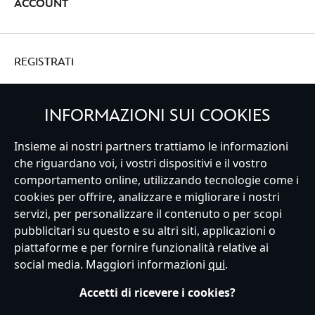
ACCOUNT
REGISTRATI
INFORMAZIONI SUI COOKIES
Insieme ai nostri partners trattiamo le informazioni
Italy
che riguardano voi, i vostri dispositivi e il vostro
comportamento online, utilizzando tecnologie come i
cookies per offrire, analizzare e migliorare i nostri
Servizio Clienti
Termini d'Uso
Trova Negozio
Mappa del Sito
servizi, per personalizzare il contenuto o per scopi
Normativa Europea sul trattamento dei dati personali
pubblicitari su questo e su altri siti, applicazioni o
Informativa sulla privacy
Politica dei Cookie
piattaforme e per fornire funzionalità relative ai
Informativa sulla privacy UE
Termini e Condizioni generali
social media. Maggiori informazioni
qui
.
Gestisci le impostazioni dei Cookies
s172 Statements
Accessibility
Accetti di ricevere i cookies?
© Disney © Disney•Pixar © & ™ Lucasfilm LTD © Marvel. Tutti i diritti riservati.