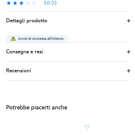
3.0
(1)
3.0
1
Disney
433110341709
433110341709
EUR
Dettagli prodotto
Store
13.00
https://www.disneystore.it/bicchiere-
con-
Avvisi di sicurezza all'interno
cannuccia-
di-
Consegna e resi
stitch-
lilo-
Recensioni
e-
stitch-
433110341709.html
http://schema.org/InStock
Potrebbe piacerti anche