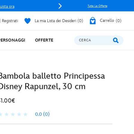
uista ora
Tutte Le Offerte
 Registrati
La mia Lista dei Desideri
0
Carrello
0
PERSONAGGI
OFFERTE
CERCA
Bambola balletto Principessa
Disney Rapunzel, 30 cm
31.00€
0.0
(0)