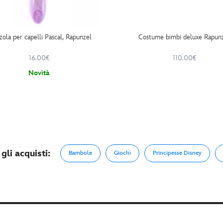
zola per capelli Pascal, Rapunzel
Costume bimbi deluxe Rapun
16.00€
110.00€
Novità
gli acquisti:
Bambole
Giochi
Principesse Disney