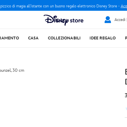
 pizzico di magia all'istante con un buono regalo elettronico Disney Store -
Acq
Accedi |
LIAMENTO
CASA
COLLEZIONABILI
IDEE REGALO