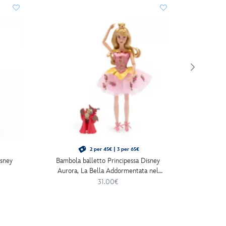
2 per 45€ | 3 per 65€
isney
Bambola balletto Principessa Disney
Bam
Aurora, La Bella Addormentata nel
Bosco, 30 cm
31.00€