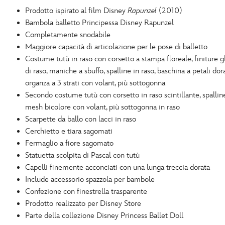
Prodotto ispirato al film Disney
Rapunzel
(2010)
Bambola balletto Principessa Disney Rapunzel
Completamente snodabile
Maggiore capacità di articolazione per le pose di balletto
Costume tutù in raso con corsetto a stampa floreale, finiture gli
di raso, maniche a sbuffo, spalline in raso, baschina a petali dor
organza a 3 strati con volant, più sottogonna
Secondo costume tutù con corsetto in raso scintillante, spalline
mesh bicolore con volant, più sottogonna in raso
Scarpette da ballo con lacci in raso
Cerchietto e tiara sagomati
Fermaglio a fiore sagomato
Statuetta scolpita di Pascal con tutù
Capelli finemente acconciati con una lunga treccia dorata
Include accessorio spazzola per bambole
Confezione con finestrella trasparente
Prodotto realizzato per Disney Store
Parte della collezione Disney Princess Ballet Doll