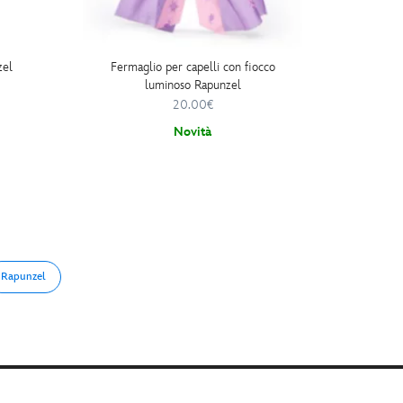
zel
Fermaglio per capelli con fiocco
Ciaba
luminoso Rapunzel
20.00€
Novità
Rapunzel