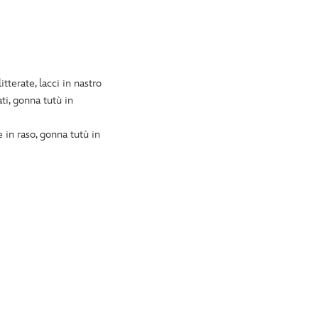
tterate, lacci in nastro
ati, gonna tutù in
 in raso, gonna tutù in