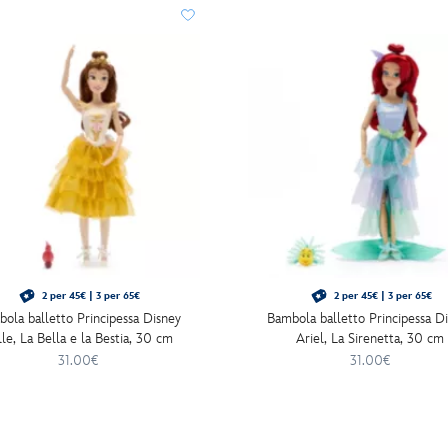
2 per 45€ | 3 per 65€
2 per 45€ | 3 per 65€
ola balletto Principessa Disney
Bambola balletto Principessa D
le, La Bella e la Bestia, 30 cm
Ariel, La Sirenetta, 30 cm
31.00€
31.00€