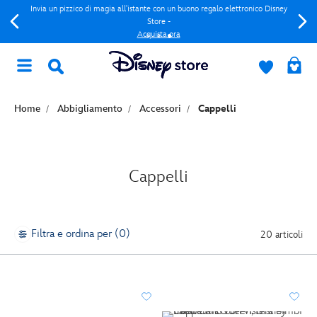
Invia un pizzico di magia all'istante con un buono regalo elettronico Disney
Store -
Acquista ora
Home
Abbigliamento
Accessori
Cappelli
Cappelli
Filtra e ordina per (0)
20 articoli