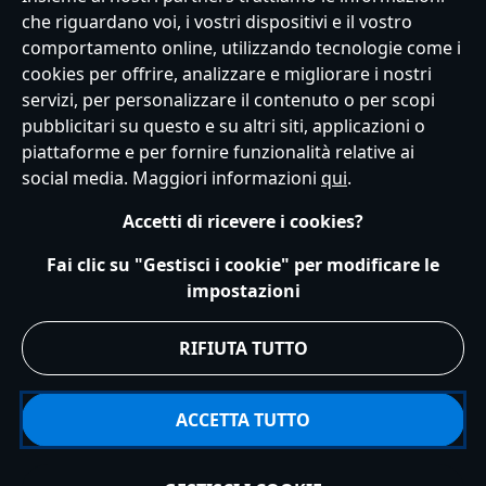
che riguardano voi, i vostri dispositivi e il vostro
comportamento online, utilizzando tecnologie come i
Italy
cookies per offrire, analizzare e migliorare i nostri
servizi, per personalizzare il contenuto o per scopi
pubblicitari su questo e su altri siti, applicazioni o
Servizio Clienti
Termini d'Uso
Trova Negozio
Mappa del Sito
piattaforme e per fornire funzionalità relative ai
Normativa Europea sul trattamento dei dati personali
social media. Maggiori informazioni
qui
.
Informativa sulla privacy
Politica dei Cookie
Accetti di ricevere i cookies?
Informativa sulla privacy UE
Termini e Condizioni generali
Gestisci le impostazioni dei Cookies
s172 Statements
Fai clic su "Gestisci i cookie" per modificare le
Accessibility
impostazioni
© Disney © Disney•Pixar © & ™ Lucasfilm LTD © Marvel. Tutti i diritti riservati.
RIFIUTA TUTTO
ACCETTA TUTTO